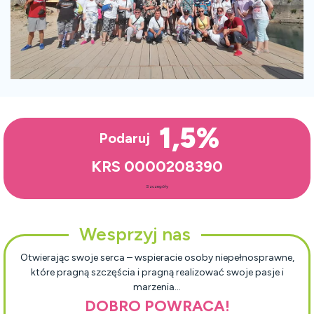
1,5%
Podaruj
KRS 0000208390
Szczegóły
Wesprzyj nas
Otwierając swoje serca – wspieracie osoby niepełnosprawne,
które pragną szczęścia i pragną realizować swoje pasje i
marzenia…
DOBRO POWRACA!