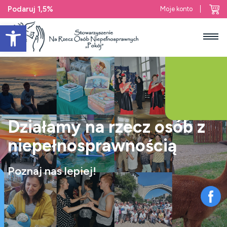
Podaruj 1,5%
Moje konto
Open toolbar
Działamy na rzecz osób
z
niepełnosprawnością
Poznaj nas lepiej!