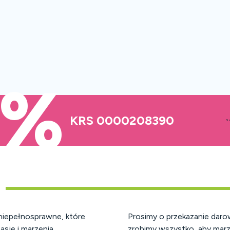
5%
KRS 0000208390
Sz
niepełnosprawne, które
Prosimy o przekazanie daro
asje i marzenia…
zrobimy wszystko, aby marze