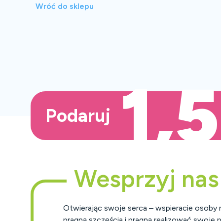
Wróć do sklepu
1,
Podaruj
Wesprzyj nas
Otwierając swoje serca – wspieracie osoby 
pragną szczęścia i pragną realizować swoje p