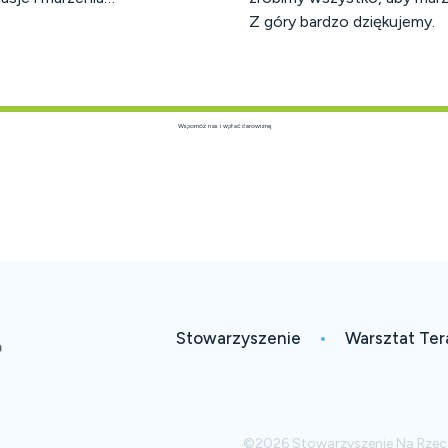
Z góry bardzo dziękujemy.
Wspomóż nas i wpłać darowiznę
Stowarzyszenie
Warsztat Ter
©2026 Stowarzyszenie Na Rzecz 