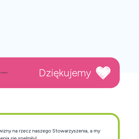
Dziękujemy
czegóły
wizny na rzecz naszego Stowarzyszenia, a my
nia się spełniły!