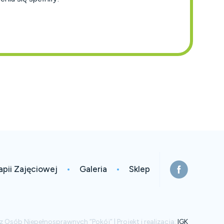
apii Zajęciowej
Galeria
Sklep
Osób Niepełnosprawnych “Pokój” | Projekt i realizacja:
IGK