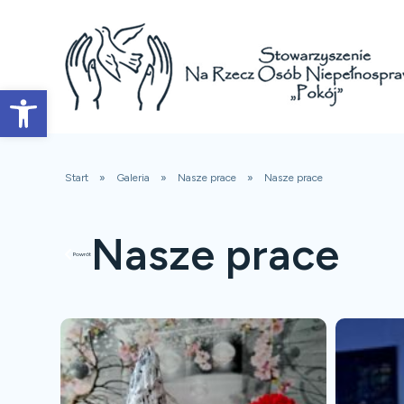
Open toolbar
Start
Galeria
Nasze prace
Nasze prace
Nasze prace
Powrót