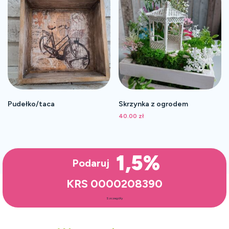
Pudełko/taca
Skrzynka z ogrodem
40.00
zł
1,5%
Podaruj
KRS 0000208390
Szczegóły