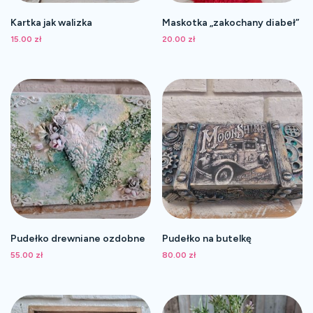
Kartka jak walizka
Maskotka „zakochany diabeł”
15.00
zł
20.00
zł
Pudełko drewniane ozdobne
Pudełko na butelkę
55.00
zł
80.00
zł