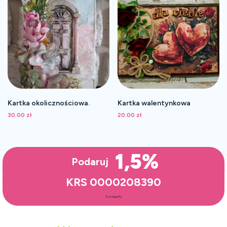
Kartka okolicznościowa.
Kartka walentynkowa
30.00
zł
20.00
zł
1,5%
Podaruj
KRS 0000208390
Szczegóły