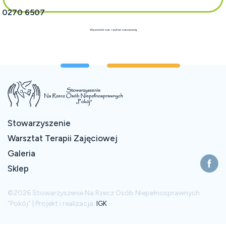
1 0270 6507
Wspomóż nas i wpłać darowiznę
Stowarzyszenie
Warsztat Terapii Zajęciowej
Galeria
Sklep
©2026 Stowarzyszenie Na Rzecz Osób Niepełnosprawnych
“Pokój” | Projekt i realizacja:
IGK