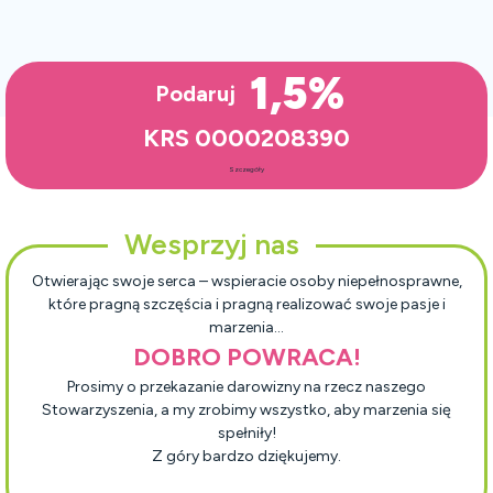
cena
cena
wynosiła:
wynosi:
35.00 zł.
30.00 zł.
1,5%
Podaruj
KRS 0000208390
Szczegóły
Wesprzyj nas
Otwierając swoje serca – wspieracie osoby niepełnosprawne,
które pragną szczęścia i pragną realizować swoje pasje i
marzenia…
DOBRO POWRACA!
Prosimy o przekazanie darowizny na rzecz naszego
Stowarzyszenia, a my zrobimy wszystko, aby marzenia się
spełniły!
Z góry bardzo dziękujemy.