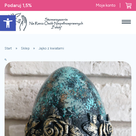
Podaruj 1,5%
Moje konto
Open toolbar
Start
Sklep
Jajko z kwiatami