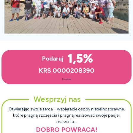
1,5%
Podaruj
KRS 0000208390
Szczegóły
Wesprzyj nas
Otwierając swoje serca – wspieracie osoby niepełnosprawne,
które pragną szczęścia i pragną realizować swoje pasje i
marzenia…
DOBRO POWRACA!