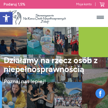
Podaruj 1,5%
Moje konto
Open toolbar
Działamy na rzecz osób
z
niepełnosprawnością
Poznaj nas lepiej!