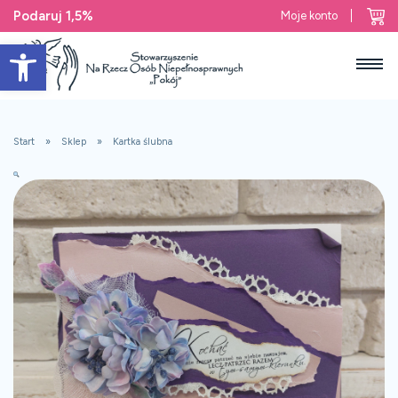
Podaruj 1,5%
Moje konto
Open toolbar
Start
Sklep
Kartka ślubna