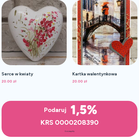
Serce w kwiaty
Kartka walentynkowa
20.00
zł
20.00
zł
1,5%
Podaruj
KRS 0000208390
Szczegóły