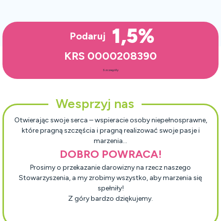
1,5%
Podaruj
KRS 0000208390
Szczegóły
Wesprzyj nas
Otwierając swoje serca – wspieracie osoby niepełnosprawne,
które pragną szczęścia i pragną realizować swoje pasje i
marzenia…
DOBRO POWRACA!
Prosimy o przekazanie darowizny na rzecz naszego
Stowarzyszenia, a my zrobimy wszystko, aby marzenia się
spełniły!
Z góry bardzo dziękujemy.