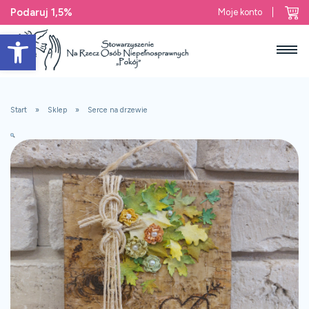
Podaruj 1,5%
Moje konto
Open toolbar
Start
Sklep
Serce na drzewie