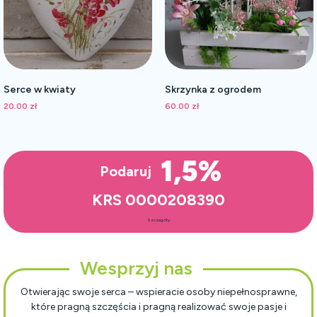
Serce w kwiaty
Skrzynka z ogrodem
20.00
zł
60.00
zł
1,5%
Podaruj
KRS 0000208390
Szczegóły
Wesprzyj nas
Otwierając swoje serca – wspieracie osoby niepełnosprawne,
które pragną szczęścia i pragną realizować swoje pasje i