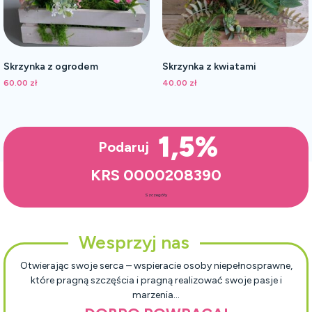
Skrzynka z ogrodem
Skrzynka z kwiatami
60.00
zł
40.00
zł
1,5%
Podaruj
KRS 0000208390
Szczegóły
Wesprzyj nas
Otwierając swoje serca – wspieracie osoby niepełnosprawne,
które pragną szczęścia i pragną realizować swoje pasje i
marzenia…