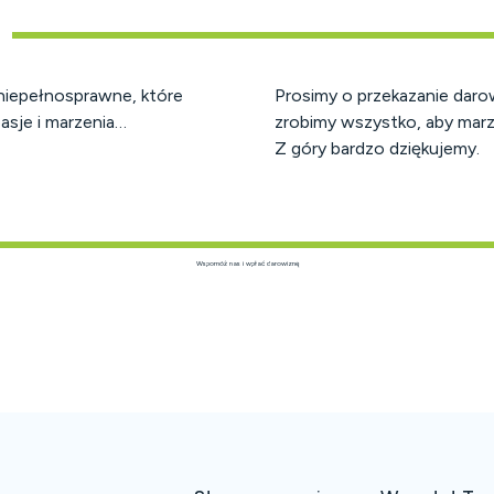
niepełnosprawne, które
Prosimy o przekazanie daro
asje i marzenia…
zrobimy wszystko, aby marze
Z góry bardzo dziękujemy.
Wspomóż nas i wpłać darowiznę