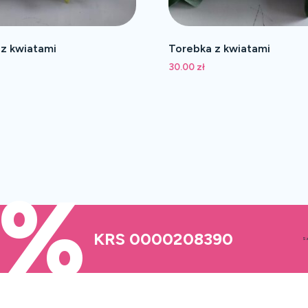
 z kwiatami
Torebka z kwiatami
30.00
zł
5%
KRS 0000208390
Sz