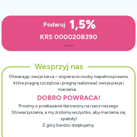
1,5%
Podaruj
KRS 0000208390
Szczegóły
Wesprzyj nas
Otwierając swoje serca – wspieracie osoby niepełnosprawne,
które pragną szczęścia i pragną realizować swoje pasje i
marzenia…
DOBRO POWRACA!
Prosimy o przekazanie darowizny na rzecz naszego
Stowarzyszenia, a my zrobimy wszystko, aby marzenia się
spełniły!
Z góry bardzo dziękujemy.