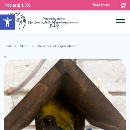
Podaruj 1,5%
Moje konto
Open toolbar
Start
Sklep
Stroik/domek z gniazdkiem