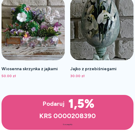
Wiosenna skrzynka z jajkami
Jajko z przebiśniegami
50.00
zł
30.00
zł
1,5%
Podaruj
KRS 0000208390
Szczegóły