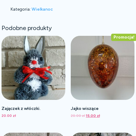
Kategoria:
Wielkanoc
Podobne produkty
Promocja!
Zajączek z włóczki.
Jajko wiszące
Pierwotna
Aktualna
20.00
zł
20.00
zł
15.00
zł
cena
cena
wynosiła:
wynosi:
20.00 zł.
15.00 zł.