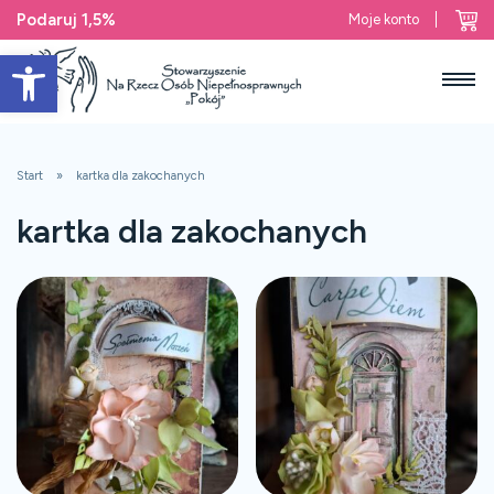
Podaruj 1,5%
Moje konto
Open toolbar
Start
kartka dla zakochanych
kartka dla zakochanych