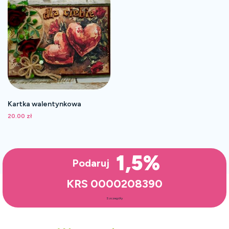
Kartka walentynkowa
20.00
zł
1,5%
Podaruj
KRS 0000208390
Szczegóły