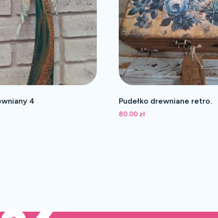
ewniany 4
Pudełko drewniane retro.
80.00
zł