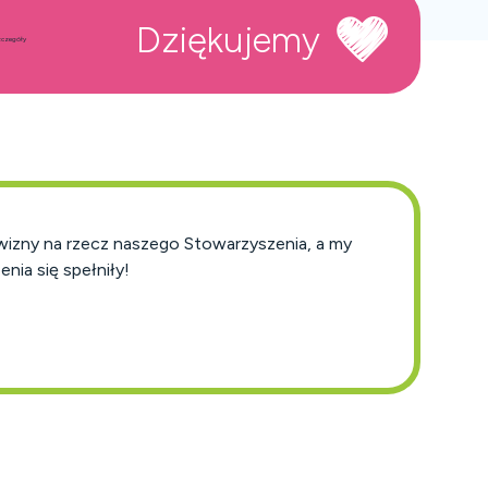
Dziękujemy
czegóły
wizny na rzecz naszego Stowarzyszenia, a my
nia się spełniły!