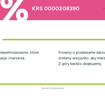
5%
KRS 0000208390
Sz
niepełnosprawne, które
Prosimy o przekazanie daro
asje i marzenia…
zrobimy wszystko, aby marze
Z góry bardzo dziękujemy.
Wspomóż nas i wpłać darowiznę