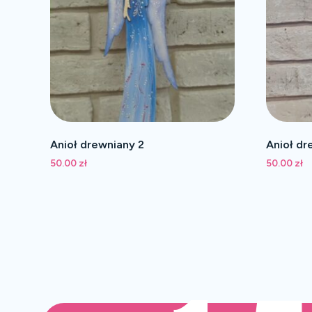
Anioł drewniany 2
Anioł dr
50.00
zł
50.00
zł