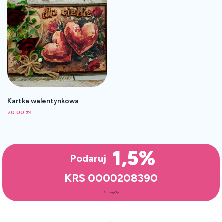
Kartka walentynkowa
20.00
zł
1,5%
Podaruj
KRS 0000208390
Szczegóły