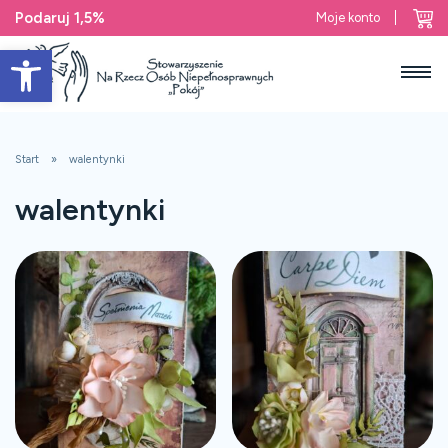
Podaruj 1,5%
Moje konto
Open toolbar
Start
walentynki
walentynki