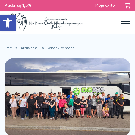
Podaruj 1,5%
Moje konto
Open toolbar
Start
Aktualności
Włochy północne