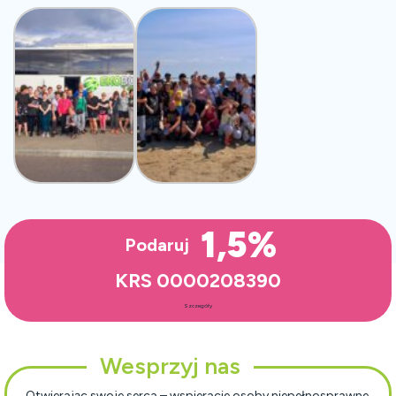
1,5%
Podaruj
KRS 0000208390
Szczegóły
Wesprzyj nas
Otwierając swoje serca – wspieracie osoby niepełnosprawne,