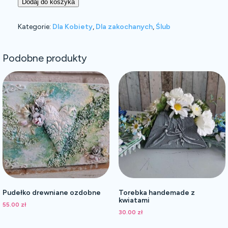
Dodaj do koszyka
Kategorie:
Dla Kobiety
,
Dla zakochanych
,
Ślub
Podobne produkty
Pudełko drewniane ozdobne
Torebka handemade z
kwiatami
55.00
zł
30.00
zł